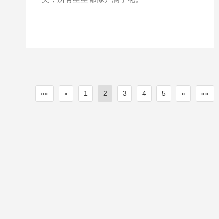
««
«
1
2
3
4
5
»
»»