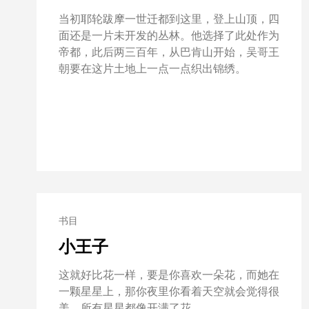
当初耶轮跋摩一世迁都到这里，登上山顶，四
面还是一片未开发的丛林。他选择了此处作为
帝都，此后两三百年，从巴肯山开始，吴哥王
朝要在这片土地上一点一点织出锦绣。
书目
小王子
这就好比花一样，要是你喜欢一朵花，而她在
一颗星星上，那你夜里你看着天空就会觉得很
美，所有星星都像开满了花。