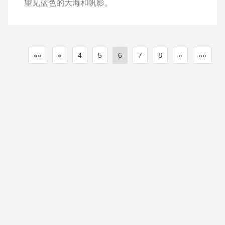
望见蓝色的大海和帆影。
««
«
4
5
6
7
8
»
»»