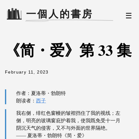
☰
《简・爱》第 33 集
February 11, 2023
作者：夏洛蒂・勃朗特
朗读者：
西子
我右侧，绯红色窗幔的皱褶挡住了我的视线；左
侧，明亮的玻璃窗庇护着我，使我既免受十一月
阴沉天气的侵害，又不与外面的世界隔绝。
—— 夏洛蒂・勃朗特《简・爱》