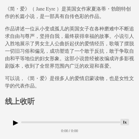
《简・爱》（ Jane Eyre ）是英国女作家夏洛蒂・勃朗特创
作的长篇小说，是一部具有自传色彩的作品。
作品讲述一位从小变成孤儿的英国女子在各种磨难中不断追
求自由与尊严，坚持自我，最终获得幸福的故事。小说引人
入胜地展示了男女主人公曲折起伏的爱情经历，歌颂了摆脱
一切旧习俗和偏见，成功塑造了一个敢于反抗，敢于争取自
由和平等地位的妇女形象。这部小说曾经被改编成许多影视
剧版本，收到了全世界范围内广泛的欢迎和喜爱。
可以说，《简・爱》是很多人的爱情启蒙读物，也是女性文
学的代表作品。
线上收听
▶
1x
0:00 / 0:00