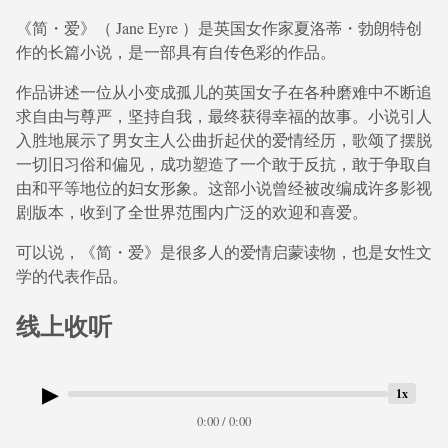
《简・爱》（ Jane Eyre ）是英国女作家夏洛蒂・勃朗特创
作的长篇小说，是一部具有自传色彩的作品。
作品讲述一位从小变成孤儿的英国女子在各种磨难中不断追
求自由与尊严，坚持自我，最终获得幸福的故事。小说引人
入胜地展示了男女主人公曲折起伏的爱情经历，歌颂了摆脱
一切旧习俗和偏见，成功塑造了一个敢于反抗，敢于争取自
由和平等地位的妇女形象。这部小说曾经被改编成许多影视
剧版本，收到了全世界范围内广泛的欢迎和喜爱。
可以说，《简・爱》是很多人的爱情启蒙读物，也是女性文
学的代表作品。
线上收听
▶
1x
0:00 / 0:00