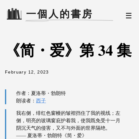
☰
《简・爱》第 34 集
February 12, 2023
作者：夏洛蒂・勃朗特
朗读者：
西子
我右侧，绯红色窗幔的皱褶挡住了我的视线；左
侧，明亮的玻璃窗庇护着我，使我既免受十一月
阴沉天气的侵害，又不与外面的世界隔绝。
—— 夏洛蒂・勃朗特《简・爱》