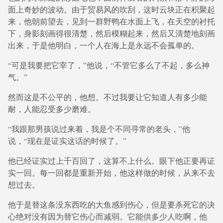
面上奇妙的波动。由于贸易风的吹刮，这时云块正在积聚起
来，他朝前望去，见到一群野鸭在水面上飞，在天空的衬托
下，身影刻画得很清楚，然后模糊起来，然后又清楚地刻画
出来，于是他明白，一个人在海上是永远不会孤单的。
“可是我要把它宰了，”他说，“不管它多么了不起，多么神
气。”
然而这是不公平的，他想。不过我要让它知道人有多少能
耐，人能忍受多少磨难。
“我跟那男孩说过来着，我是个不同寻常的老头，”他
说，“现在是证实这话的时候了。”
他已经证实过上千百回了，这算不上什么。眼下他正要再证
实一回。每一回都是重新开始，他这样做的时候，从来不去
想过去。
他于是替这条没东西吃的大鱼感到伤心，但是要杀死它的决
心绝对没有因为替它伤心而减弱。它能供多少人吃啊，他