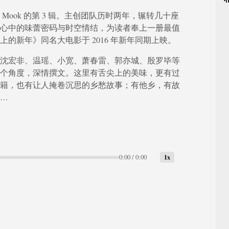
ook 的第 3 辑。主创团队历时两年，辗转几十座
心中的味蕾密码与时空情结，为读者奉上一册最值
的新年》同名大电影于 2016 年新年同期上映。
沈宏非、温瑶、小宽、萧春雷、郭亦城、殷罗毕等
个角度，深情撰文。这里有舌尖上的美味，更有过
籍，也有让人掩卷沉思的乡愁故事；有他乡，有故
…
0:00 / 0:00
1x