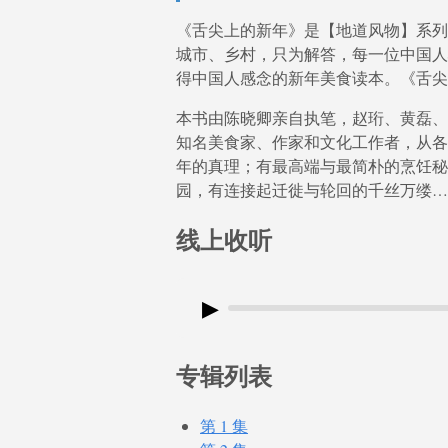
《舌尖上的新年》是【地道风物】系列 M
城市、乡村，只为解答，每一位中国人
得中国人感念的新年美食读本。《舌尖上
本书由陈晓卿亲自执笔，赵珩、黄磊、
知名美食家、作家和文化工作者，从各
年的真理；有最高端与最简朴的烹饪秘
园，有连接起迁徙与轮回的千丝万缕…
线上收听
▶
专辑列表
第 1 集