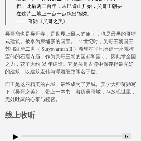
都，此后两三百年，从巴肯山开始，吴哥王朝要
在这片土地上一点一点织出锦绣。
—— 蒋勋《吴哥之美》
吴哥窟也是吴哥寺，是世界上最大的庙宇，也是最早的哥特
式建筑。被奉为柬埔寨的国宝。 12 世纪时，吴哥王朝国王
苏耶跋摩二世（ Suryavarman II ）希望在平地兴建一座规模
宏伟的石窟寺庙，作为吴哥王朝的国都和国寺。因此举全国
之力，花了大约 35 年建造。它是吴哥古迹中保存得最完好
的建筑，以建筑宏伟与浮雕细致闻名于世。
而正是这座精美的古城，最终成为了弃城。美学大师蒋勋写
下《吴哥之美》，带上一本书，游历吴哥城，存放现世里，
无处吐露的心事与秘密。
线上收听
▶
1x